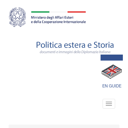
Farnesina
ministero
degli
affari
esteri
e
della
cooperazione
internazionale
Polit
este
e
Stori
docu
e
imma
della
Dipl
EN GUIDE
Itali
Toggle
navigation