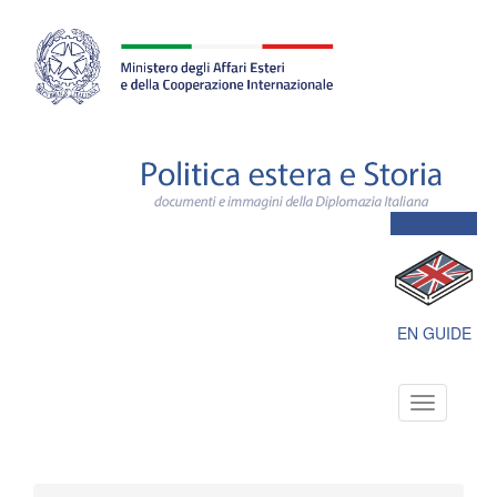
Farnesina
ministero
degli
affari
esteri
e
della
cooperazione
internazionale
Polit
este
e
Stori
docu
e
imma
della
Dipl
EN GUIDE
Itali
Toggle
navigation