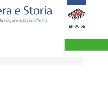
Politica
estera
e
Storia
documenti
e
EN GUIDE
immagini
della
Diplomazia
Italiana