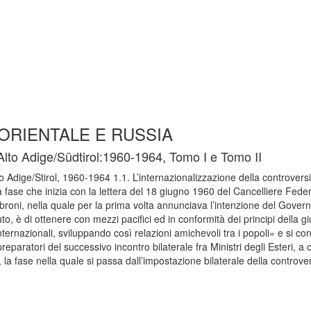
ORIENTALE E RUSSIA
’Alto Adige/Südtirol:1960-1964, Tomo I e Tomo II
to Adige/Stirol, 1960-1964 1.1. L’internazionalizzazione della controversi
a fase che inizia con la lettera del 18 giugno 1960 del Cancelliere Fede
broni, nella quale per la prima volta annunciava l’intenzione del Govern
to, è di ottenere con mezzi pacifici ed in conformità dei principi della giu
internazionali, sviluppando così relazioni amichevoli tra i popoli» e si con
eparatori del successivo incontro bilaterale fra Ministri degli Esteri, a c
la fase nella quale si passa dall’impostazione bilaterale della controvers