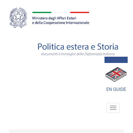
Farnesina
ministero
degli
affari
esteri
e
della
cooperazione
internazionale
Polit
este
e
Stori
docu
e
imma
della
Dipl
EN GUIDE
Itali
Toggle
navigation