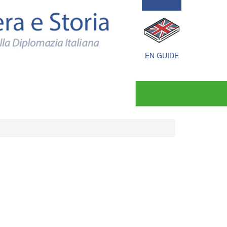
Politica
estera
e
Storia
documenti
e
EN GUIDE
immagini
della
Diplomazia
Italiana