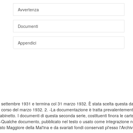
Avvertenza
Documenti
Appendici
 5 settembre 1931 e termina col 31 marzo 1932. È stata scelta questa dat
l corso del marzo 1932. 2. -La documentazione è tratta prevalentemente da
abinetto. I documenti di questa seconda serie, costituenti finora le carte
3. -Qualche documento, pubblicato nel testo o usato come integrazione nel
Stato Maggiore della Mal'ina e da svariati fondi conservati pl'esso l'Archiv