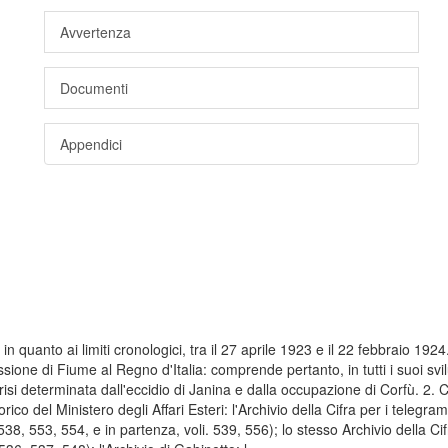
Avvertenza
Documenti
Appendici
n quanto ai limiti cronologici, tra il 27 aprile 1923 e il 22 febbraio 192
sione di Fiume al Regno d'Italia: comprende pertanto, in tutti i suoi sv
 crisi determinata dall'eccidio di Janina e dalla occupazione di Corfù. 
rico del Ministero degli Affari Esteri: l'Archivio della Cifra per i telegra
538, 553, 554, e in partenza, voli. 539, 556); lo stesso Archivio della Cif