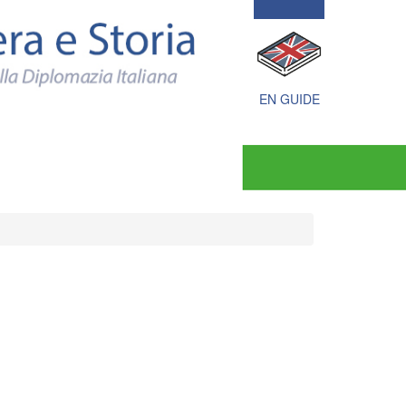
Politica
estera
e
Storia
documenti
e
EN GUIDE
immagini
della
Diplomazia
Italiana