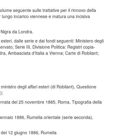
lume seguente sulle trattative per il rinnovo della
ur lungo incarico viennese e matura una incisiva
e Nigra da Londra.
esteri, dalle serie e dai fondi seguenti: Ministero degli
vato; Serie III, Divisione Politica: Registri copia-
dra, Ambasciata d'Italia a Vienna; Carte di Robilant;
inistro degli affari esteri (di Robilant), Questione
);
, tornata del 25 novembre 1885, Roma, Tipografia della
8 gennaio 1886, Rumelia orientale (serie seconda),
ta del 12 giugno 1886, Rumelia