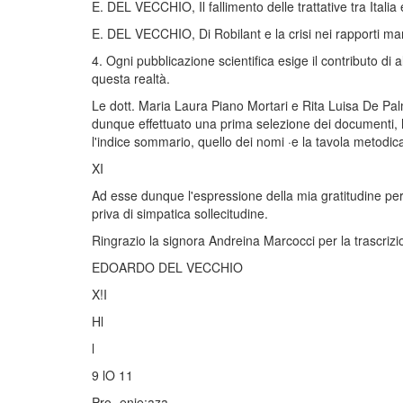
E. DEL VECCHIO, Il fallimento delle trattative tra Italia
E. DEL VECCHIO, Di Robilant e la crisi nei rapporti marit
4. Ogni pubblicazione scientifica esige il contributo di
questa realtà.
Le dott. Maria Laura Piano Mortari e Rita Luisa De Pal
dunque effettuato una prima selezione dei documenti, h
l'indice sommario, quello dei nomi ·e la tavola metodic
XI
Ad esse dunque l'espressione della mia gratitudine per
priva di simpatica sollecitudine.
Ringrazio la signora Andreina Marcocci per la trascrizion
EDOARDO DEL VECCHIO
X!I
Hl
l
9 lO 11
Pro.-enie:aza