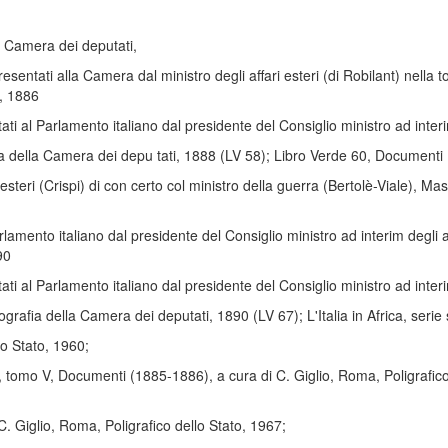
a Camera dei deputati,
entati alla Camera dal ministro degli affari esteri (di Robilant) nella t
, 1886
i al Parlamento italiano dal presidente del Consiglio ministro ad interim
 della Camera dei depu tati, 1888 (LV 58); Libro Verde 60, Documenti D
i esteri (Crispi) di con certo col ministro della guerra (Bertolè-Viale),
amento italiano dal presidente del Consiglio ministro ad interim degli af
90
 al Parlamento italiano dal presidente del Consiglio ministro ad interim 
afia della Camera dei deputati, 1890 (LV 67); L'Italia in Africa, serie 
lo Stato, 1960;
so, tomo V, Documenti (1885-1886), a cura di C. Giglio, Roma, Poligrafico d
C. Giglio, Roma, Poligrafico dello Stato, 1967;