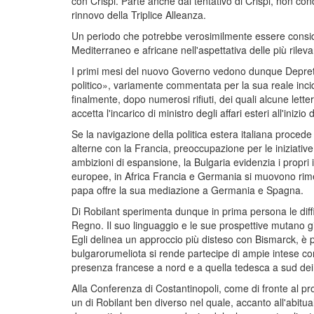
con Crispi. Parte anche dal tentativo di Crispi, non cond
rinnovo della Triplice Alleanza.
Un periodo che potrebbe verosimilmente essere considera
Mediterraneo e africane nell'aspettativa delle più rilev
I primi mesi del nuovo Governo vedono dunque Depretis a
politico», variamente commentata per la sua reale inci
finalmente, dopo numerosi rifiuti, dei quali alcune lett
accetta l'incarico di ministro degli affari esteri all'inizio
Se la navigazione della politica estera italiana procede
alterne con la Francia, preoccupazione per le iniziati
ambizioni di espansione, la Bulgaria evidenzia i propri
europee, in Africa Francia e Germania si muovono rimet
papa offre la sua mediazione a Germania e Spagna.
Di Robilant sperimenta dunque in prima persona le diffic
Regno. Il suo linguaggio e le sue prospettive mutano g
Egli delinea un approccio più disteso con Bismarck, è p
bulgarorumeliota si rende partecipe di ampie intese con i
presenza francese a nord e a quella tedesca a sud dei p
Alla Conferenza di Costantinopoli, come di fronte al pr
un di Robilant ben diverso nel quale, accanto all'abitua