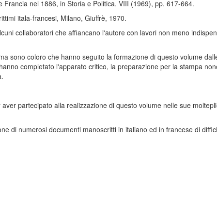
 e Francia nel 1886, in Storia e Politica, VIII (1969), pp. 617-664.
timi itala-francesi, Milano, Giuffrè, 1970.
 alcuni collaboratori che affiancano l'autore con lavori non meno indispe
ma sono coloro che hanno seguito la formazione di questo volume dalle
anno completato l'apparato critico, la preparazione per la stampa nonché
a.
 aver partecipato alla realizzazione di questo volume nelle sue moltepl
e di numerosi documenti manoscritti in italiano ed in francese di difficil