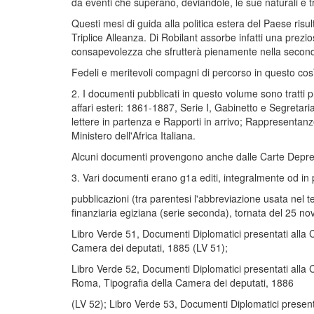
da eventi che superano, deviandole, le sue naturali e tra
Questi mesi di guida alla politica estera del Paese ris
Triplice Alleanza. Di Robilant assorbe infatti una prez
consapevolezza che sfrutterà pienamente nella second
Fedeli e meritevoli compagni di percorso in questo cos
2. I documenti pubblicati in questo volume sono tratti pr
affari esteri: 1861-1887, Serie I, Gabinetto e Segretari
lettere in partenza e Rapporti in arrivo; Rappresentanz
Ministero dell'Africa Italiana.
Alcuni documenti provengono anche dalle Carte Depreti
3. Vari documenti erano g1a editi, integralmente od in 
pubblicazioni (tra parentesi l'abbreviazione usata nel t
finanziaria egiziana (serie seconda), tornata del 25 
Libro Verde 51, Documenti Diplomatici presentati alla C
Camera dei deputati, 1885 (LV 51);
Libro Verde 52, Documenti Diplomatici presentati alla C
Roma, Tipografia della Camera dei deputati, 1886
(LV 52); Libro Verde 53, Documenti Diplomatici presenta