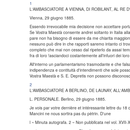
1
L'AMBASCIATORE A VIENNA, DI ROBILANT, AL RE D
Vienna, 29 giugno 1885.
Essendo irrevocabile mia decisione non accettare port
Se Vostra Maestà consente andrei soltanto in Italia alla
pare non ha bisogno di essere da me chiarita maggiormen
nessuno può dire in che rapporti saremo intanto ci tro
completo che mai non cesso dal ripeterlo da assai temp
fra di loro !asciandoci costantemente all'infuori dei lor
All'interno un parlamentarismo trasmodante e che falsa 
indipendenza e contituità d'intendimenti che sole posso
Vostra Maestà e S. E. Depretis non possono disconoscer
2
L'AMBASCIATORE A BERLINO, DE LAUNAY, ALL'AMB
L. PERSONALE. Berlino, 29 giugno 1885.
Je vois par votre dernière et intéressante lettre du 18 
Mancini ne nous sortira pas du pètrin. D'une
l ~ Minuta autografa. 2 ~ Non pubbllcata nel vol. XVII-XVI