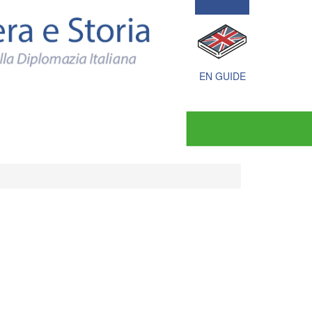
Politica
estera
e
Storia
documenti
e
EN GUIDE
immagini
della
Diplomazia
Italiana