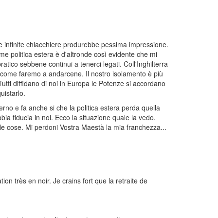
e infinite chiacchiere produrebbe pessima impressione.
ome politica estera è d'altronde così evidente che mi
tico sebbene continui a tenerci legati. Coll'Inghilterra
a come faremo a andarcene. Il nostro isolamento è più
tti diffidano di noi in Europa le Potenze si accordano
uistarlo.
rno e fa anche si che la politica estera perda quella
ia fiducia in noi. Ecco la situazione quale la vedo.
lle cose. Mi perdoni Vostra Maestà la mia franchezza...
on très en noir. Je crains fort que la retraite de