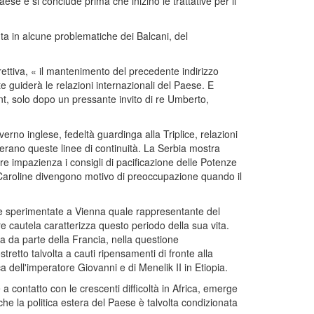
ese e si conclude prima che inizino le trattative per il
ta in alcune problematiche dei Balcani, del
ettiva, « il mantenimento del precedente indirizzo
 guiderà le relazioni internazionali del Paese. E
ant, solo dopo un pressante invito di re Umberto,
erno inglese, fedeltà guardinga alla Triplice, relazioni
erano queste linee di continuità. La Serbia mostra
re impazienza i consigli di pacificazione delle Potenze
e Caroline divengono motivo di preoccupazione quando il
uelle sperimentate a Vienna quale rappresentante del
 cautela caratterizza questo periodo della sua vita.
ia da parte della Francia, nella questione
tretto talvolta a cauti ripensamenti di fronte alla
 dell'imperatore Giovanni e di Menelik II in Etiopia.
 contatto con le crescenti difficoltà in Africa, emerge
che la politica estera del Paese è talvolta condizionata