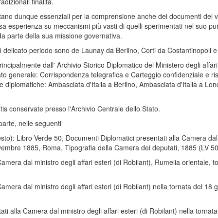
dizionali finalità.
ultano dunque essenziali per la comprensione anche dei documenti del vo
iosa esperienza su meccanismi più vasti di quelli sperimentati nel suo p
a parte della sua missione governativa.
ì delicato periodo sono de Launay da Berlino, Corti da Costantinopoli 
incipalmente dall' Archivio Storico Diplomatico del Ministero degli affari 
ato generale: Corrispondenza telegrafica e Carteggio confidenziale e riser
e diplomatiche: Ambasciata d'Italia a Berlino, Ambasciata d'Italia a Lon
s conservate presso l'Archivio Centrale dello Stato.
parte, nelle seguenti
esto): Libro Verde 50, Documenti Diplomatici presentati alla Camera dal m
novembre 1885, Roma, Tipografia della Camera dei deputati, 1885 (LV 50
amera dal ministro degli affari esteri (di Robilant), Rumelia orientale
amera dal ministro degli affari esteri (di Robilant) nella tornata del 1
ti alla Camera dal ministro degli affari esteri (di Robilant) nella torna