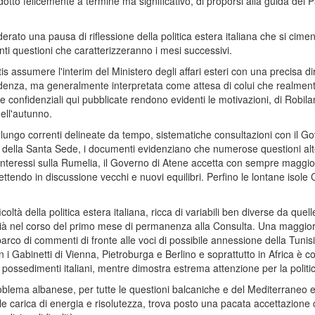
otto felicemente a termine ma significativo, di proporsi alla guida del Pa
to una pausa di riflessione della politica estera italiana che si cimen
anti questioni che caratterizzeranno i mesi successivi.
ssumere l'interim del Ministero degli affari esteri con una precisa dir
denza, ma generalmente interpretata come attesa di colui che realmente
ere confidenziali qui pubblicate rendono evidenti le motivazioni, di Robil
 dell'autunno.
 lungo correnti delineate da tempo, sistematiche consultazioni con il Gov
ve della Santa Sede, i documenti evidenziano che numerose questioni alt
 interessi sulla Rumelia, il Governo di Atene accetta con sempre maggio
tendo in discussione vecchi e nuovi equilibri. Perfino le lontane isol
oltà della politica estera italiana, ricca di variabili ben diverse da q
ià nel corso del primo mese di permanenza alla Consulta. Una maggiore
arco di commenti di fronte alle voci di possibile annessione della Tunis
 Gabinetti di Vienna, Pietroburga e Berlino e soprattutto in Africa è cos
ossedimenti italiani, mentre dimostra estrema attenzione per la politica
oblema albanese, per tutte le questioni balcaniche e del Mediterraneo e a
le carica di energia e risolutezza, trova posto una pacata accettazione 