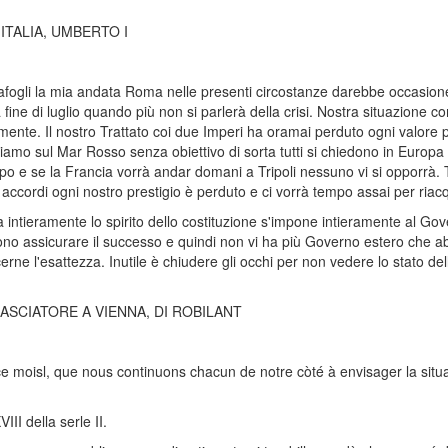
'ITALIA, UMBERTO I
afogli la mia andata Roma nelle presenti circostanze darebbe occasion
 fine di luglio quando più non si parlerà della crisi. Nostra situazione c
te. Il nostro Trattato coi due Imperi ha oramai perduto ogni valore pra
viamo sul Mar Rosso senza obiettivo di sorta tutti si chiedono in Europ
o e se la Francia vorrà andar domani a Tripoli nessuno vi si opporrà. Tu
o accordi ogni nostro prestigio è perduto e ci vorrà tempo assai per riacq
intieramente lo spirito dello costituzione s'impone intieramente al Gove
no assicurare il successo e quindi non vi ha più Governo estero che abb
ne l'esattezza. Inutile è chiudere gli occhi per non vedere lo stato de
ASCIATORE A VIENNA, DI ROBILANT
ce moisl, que nous continuons chacun de notre còté à envisager la situati
II della serle II.