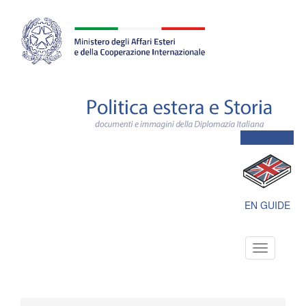
Farnesina
ministero
degli
affari
esteri
e
della
cooperazione
internazionale
Polit
este
e
Stori
docu
e
imma
della
Dipl
EN GUIDE
Itali
Toggle
navigation