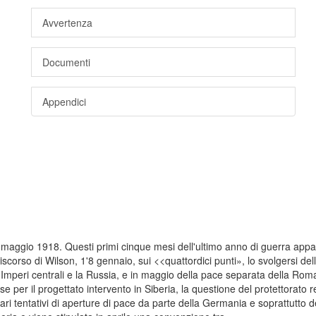
Avvertenza
Documenti
Appendici
 maggio 1918. Questi primi cinque mesi dell'ultimo anno di guerra appai
discorso di Wilson, 1'8 gennaio, sui <<quattordici punti», lo svolgersi del
i Imperi centrali e la Russia, e in maggio della pace separata della Ro
ese per il progettato intervento in Siberia, la questione del protettorato 
e vari tentativi di aperture di pace da parte della Germania e soprattutto