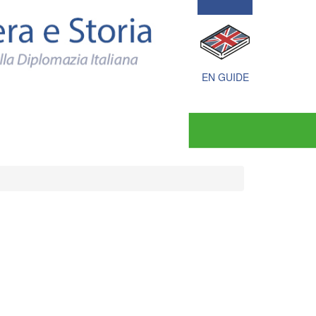
Politica
estera
e
Storia
documenti
e
EN GUIDE
immagini
della
Diplomazia
Italiana