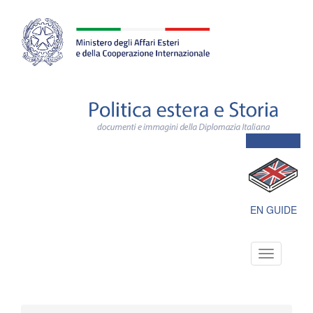
Farnesina
ministero
degli
affari
esteri
e
della
cooperazione
internazionale
Polit
este
e
Stori
docu
e
imma
della
Dipl
EN GUIDE
Itali
Toggle
navigation