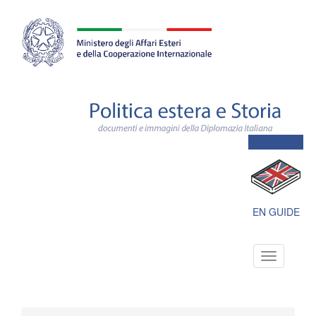
Farnesina
ministero
degli
affari
esteri
e
della
cooperazione
internazionale
Polit
este
e
Stori
docu
e
imma
della
Dipl
EN GUIDE
Itali
Toggle
navigation