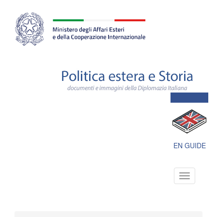
Farnesina
ministero
degli
affari
esteri
e
della
cooperazione
internazionale
Polit
este
e
Stori
docu
e
imma
della
Dipl
EN GUIDE
Itali
Toggle
navigation