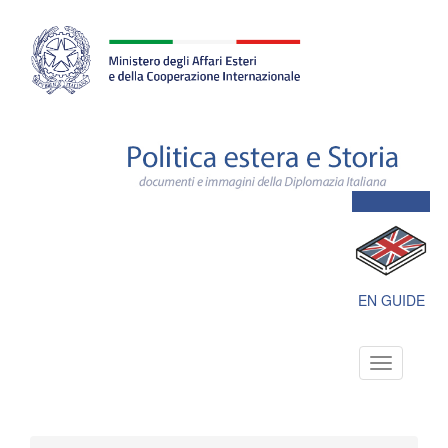
Farnesina
ministero
degli
affari
esteri
e
della
cooperazione
internazionale
Polit
este
e
Stori
docu
e
imma
della
Dipl
EN GUIDE
Itali
Toggle
navigation