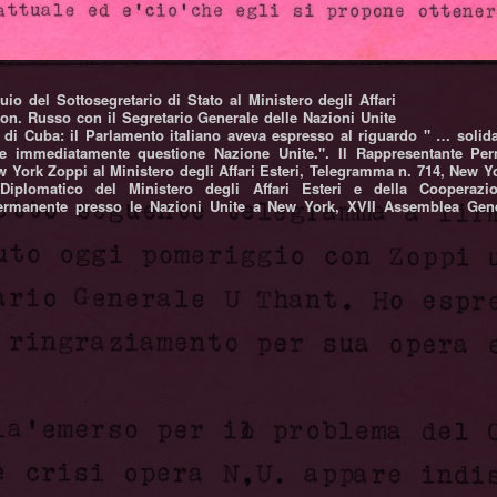
uio del Sottosegretario di Stato al Ministero degli Affari
 on. Russo con il Segretario Generale delle Nazioni Unite
i di Cuba: il Parlamento italiano aveva espresso al riguardo " … solidar
re immediatamente questione Nazione Unite.". Il Rappresentante Pe
w York Zoppi al Ministero degli Affari Esteri, Telegramma n. 714, New Yo
Diplomatico del Ministero degli Affari Esteri e della Cooperazio
rmanente presso le Nazioni Unite a New York, XVII Assemblea Gene