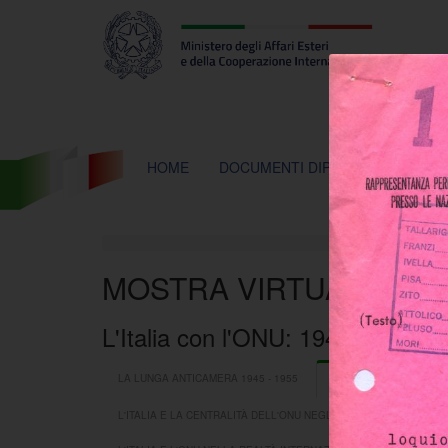
Farnesina
ministero
degli
affari
esteri
e
della
cooperazione
internazionale
HOME
DOCUMENTI DIPLOMATICI
LE
MOSTRA VIRTUALE ON
L'Italia con l'ONU: 1945 - 2015
LA LUNGA ANTICAMERA 1945 - 1955
LA COESISTENZA COMPE
L'ITALIA E LA CENTRALITÀ DELL'ONU NEGLI ANNI DELLA "GRAND