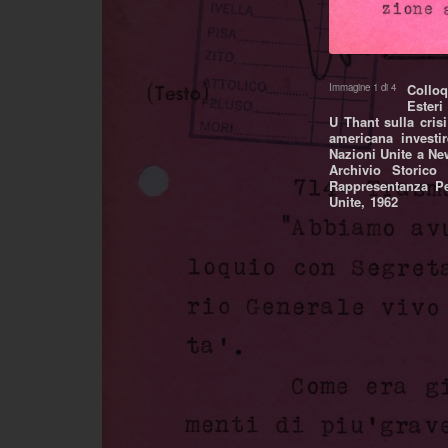
Immagine 1 di 4
Colloq
Esteri
U Thant sulla cris
americana investi
Nazioni Unite a Ne
Archivio Storico 
Rappresentanza Pe
Unite, 1962