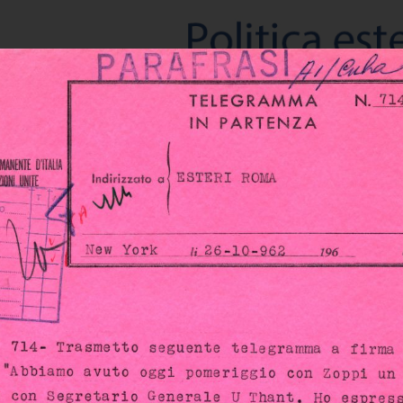
 MOSTRE
LA BIBLIOTECA
U
TITIVA E L'APERTURA DELL'ITALIA AI NUOVI ORIZZONTI MONDIALI
E DISTENSIONE"
L'ONU E L'EVOLUZIONE DEL RUOLO INTERNAZIONALE DELL'ITALIA 