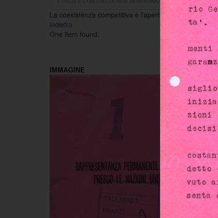
L'ITALIA E L'ONU NELLA REALTÀ INTERNAZIONALE DEL DOPO G
La coesistenza competitiva e l'apertura dell'Italia ai
indietro
One item found.
IMMAGINE