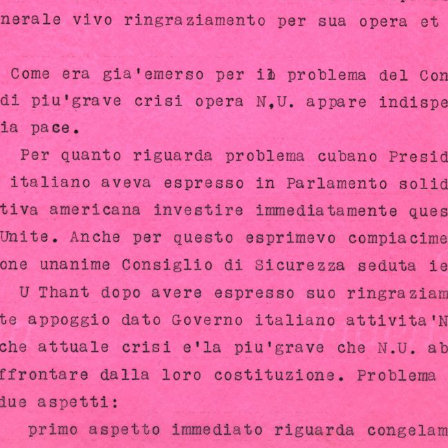
UERRA FREDDA
 nuovi orizzonti mondiali - DETTAGLIO IMMAGINE -
1